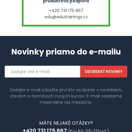
pruduktová podpora
+420 731 175 867
edu@edutrainings.cz
Novinky priamo do e-mailu
Emailová
adresa
Zadajte e-mail a buďte prví kto sa dozvie o novinkách,
zľavách a termínoch nových kurzov. E-mail zasielame
maximálne raz mesačne.
MÁTE NEJAKÉ OTÁZKY?
+420 731 175 867
(Po-Pá: 09-17hod.)