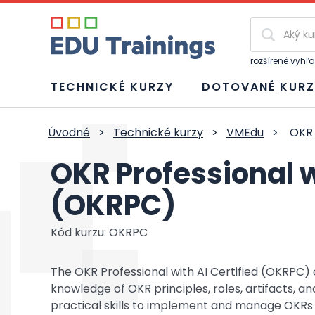
Vyhľadávan
rozšírené vyhľ
TECHNICKÉ KURZY
DOTOVANÉ KURZ
Úvodné
>
Technické kurzy
>
VMEdu
>
OKR 
OKR Professional w
(OKRPC)
Kód kurzu: OKRPC
The OKR Professional with AI Certified (OKRPC) 
knowledge of OKR principles, roles, artifacts, and
practical skills to implement and manage OKRs 