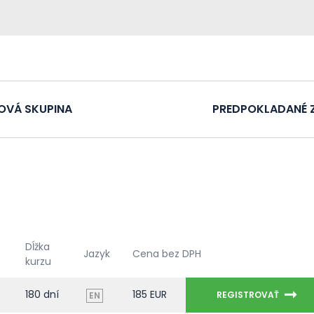
ĽOVÁ SKUPINA
PREDPOKLADANÉ 
Dĺžka
Jazyk
Cena bez DPH
kurzu
180 dní
185 EUR
REGISTROVAŤ
EN