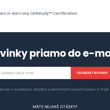
rs or earn any OKRstudy™ Certification.
vinky priamo do e-ma
ailová
dresa
 dozvie o novinkách, zľavách a termínoch nových kurzov. E-ma
MÁTE NEJAKÉ OTÁZKY?