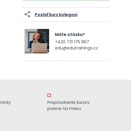
Poslať kurz kolegovi
Máte otázku?
+420 731 175 867
edu@edutrainings.cz
znicky
Prispôsobenie kurzov
presne na mieru