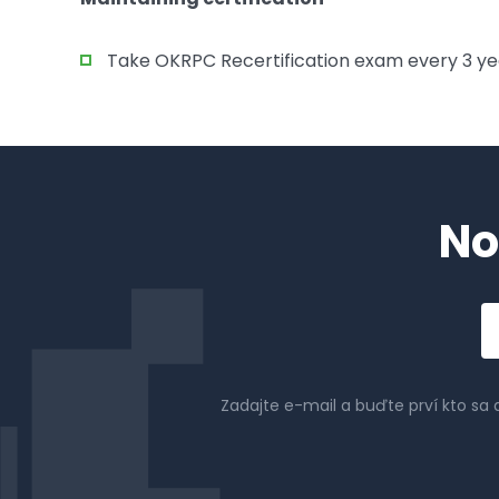
Take OKRPC Recertification exam every 3 yea
No
Em
a
Zadajte e-mail a buďte prví kto sa