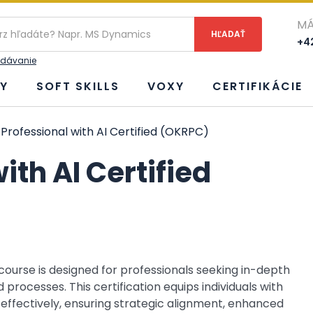
ie
MÁ
+42
adávanie
Y
SOFT SKILLS
VOXY
CERTIFIKÁCIE
Professional with AI Certified (OKRPC)
ith AI Certified
course is designed for professionals seeking in-depth
 processes. This certification equips individuals with
effectively, ensuring strategic alignment, enhanced