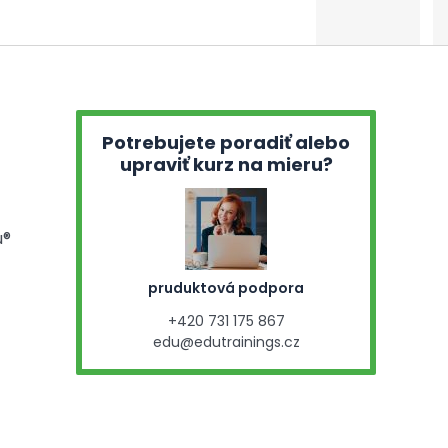
Potrebujete poradiť alebo
upraviť kurz na mieru?
u®
pruduktová podpora
+420 731 175 867
edu@edutrainings.cz