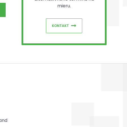
mieru.
KONTAKT
 and