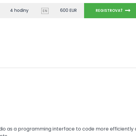
4 hodiny
600 EUR
REGISTROVAŤ
EN
io as a programming interface to code more efficiently