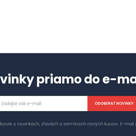
vinky priamo do e-ma
ailová
dresa
 dozvie o novinkách, zľavách a termínoch nových kurzov. E-ma