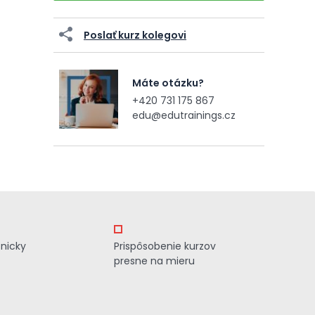
Poslať kurz kolegovi
Máte otázku?
+420 731 175 867
edu@edutrainings.cz
znicky
Prispôsobenie kurzov
presne na mieru