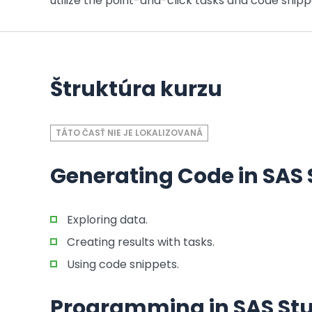
utilize the point-and-click tasks and code snip
Štruktúra kurzu
TÁTO ČASŤ NIE JE LOKALIZOVANÁ
Generating Code in SAS 
Exploring data.
Creating results with tasks.
Using code snippets.
Programming in SAS Stu