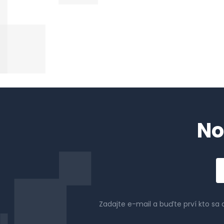
No
Em
a
Zadajte e-mail a buďte prví kto sa