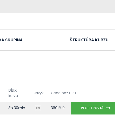
VÁ SKUPINA
ŠTRUKTÚRA KURZU
Dĺžka
Jazyk
Cena bez DPH
kurzu
3h 30min
360 EUR
REGISTROVAŤ
EN