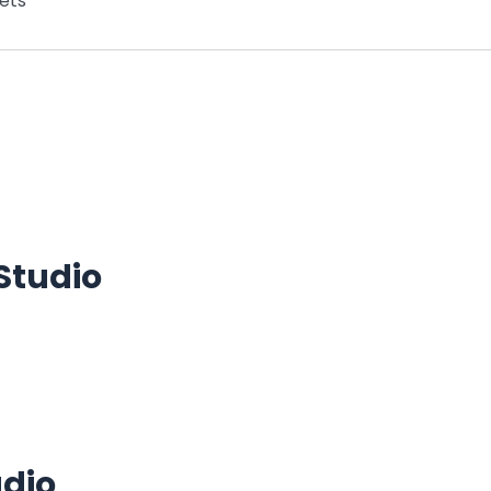
pets
Studio
dio