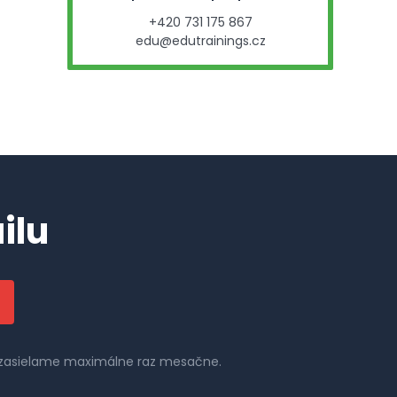
+420 731 175 867
edu@edutrainings.cz
ilu
il zasielame maximálne raz mesačne.