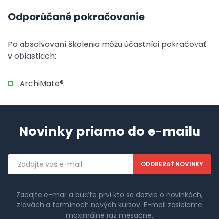
Odporúčané pokračovanie
Po absolvovaní školenia môžu účastníci pokračovať
v oblastiach:
ArchiMate®
Novinky priamo do e-mailu
Emailová
adresa
Zadajte e-mail a buďte prví kto sa dozvie o novinkách,
zľavách a termínoch nových kurzov. E-mail zasielame
maximálne raz mesačne.