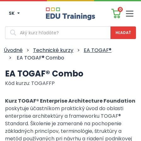
0
SK
Men
Vyhľadávanie
Úvodné
>
Technické kurzy
>
EA TOGAF®
>
EA TOGAF® Combo
EA TOGAF® Combo
Kód kurzu: TOGAFFP
Kurz TOGAF® Enterprise Architecture Foundation
poskytuje účastníkom praktický úvod do oblasti
enterprise architektúry a frameworku TOGAF®
Standard. Školenie je zamerané na pochopenie
základných princípov, terminológie, štruktúry a
metód používaných pri návrhu a riadení podnikovej