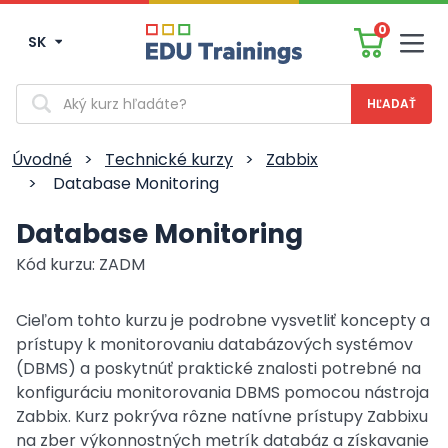
0
SK
Men
Vyhľadávanie
Úvodné
>
Technické kurzy
>
Zabbix
>
Database Monitoring
Database Monitoring
Kód kurzu: ZADM
Cieľom tohto kurzu je podrobne vysvetliť koncepty a
prístupy k monitorovaniu databázových systémov
(DBMS) a poskytnúť praktické znalosti potrebné na
konfiguráciu monitorovania DBMS pomocou nástroja
Zabbix. Kurz pokrýva rôzne natívne prístupy Zabbixu
na zber výkonnostných metrík databáz a získavanie