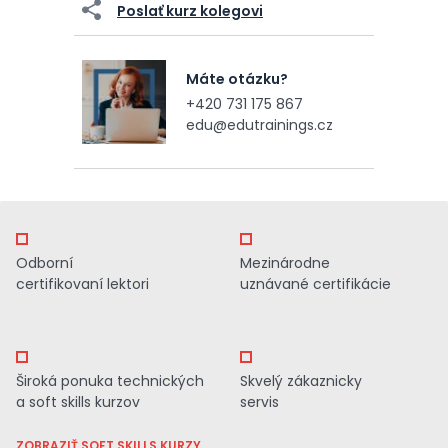
Poslať kurz kolegovi
Máte otázku?
+420 731 175 867
edu@edutrainings.cz
Odborní
Mezinárodne
certifikovaní lektori
uznávané certifikácie
Široká ponuka technických
Skvelý zákaznicky
a soft skills kurzov
servis
ZOBRAZIŤ SOFT SKILLS KURZY