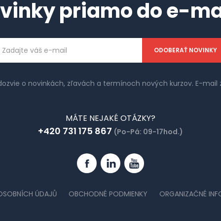
vinky priamo do e-ma
ailová
dresa
 dozvie o novinkách, zľavách a termínoch nových kurzov. E-ma
MÁTE NEJAKÉ OTÁZKY?
+420 731 175 867
(Po-Pá: 09-17hod.)
Facebook
Linkedin
YouTube
OSOBNÍCH ÚDAJŮ
OBCHODNÉ PODMIENKY
ORGANIZAČNÉ IN