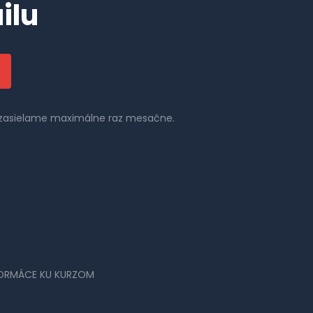
ilu
il zasielame maximálne raz mesačne.
FORMÁCE KU KURZOM