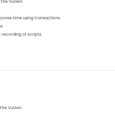
g the VuGen.
onse time using transactions.
a.
recording of scripts.
 the VuGen.