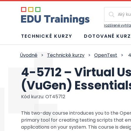
Vyhľadávan
rozšírené vyhľ
TECHNICKÉ KURZY
DOTOVANÉ KURZ
Úvodné
>
Technické kurzy
>
OpenText
>
4
4-5712 – Virtual U
(VuGen) Essential
Kód kurzu: OT45712
This two-day course introduces you to the Ope
primary tool for creating testing scripts that e
applications on your system. This course is des