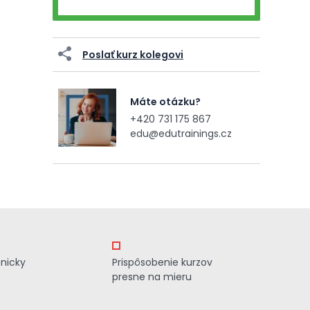
Poslať kurz kolegovi
Máte otázku?
+420 731 175 867
edu@edutrainings.cz
znicky
Prispôsobenie kurzov
presne na mieru