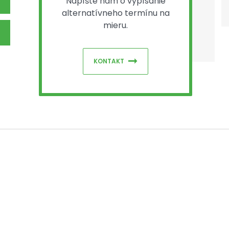
Napíšte nám o vypísanie
alternatívneho termínu na
mieru.
KONTAKT