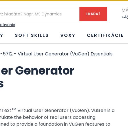
ie
MÁ
+42
adávanie
Y
SOFT SKILLS
VOXY
CERTIFIKÁCIE
-5712 – Virtual User Generator (VuGen) Essentials
ser Generator
s
TM
nText
Virtual User Generator (VuGen). VuGen is a
mulate the behavior of real users accessing
igned to provide a foundation in VuGen features to