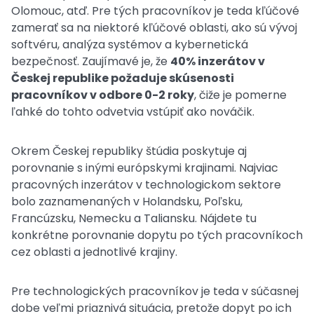
Olomouc, atď. Pre tých pracovníkov je teda kľúčové
zamerať sa na niektoré kľúčové oblasti, ako sú vývoj
softvéru, analýza systémov a kybernetická
bezpečnosť. Zaujímavé je, že
40% inzerátov v
Českej republike požaduje skúsenosti
pracovníkov v odbore 0-2 roky
, čiže je pomerne
ľahké do tohto odvetvia vstúpiť ako nováčik.
Okrem Českej republiky štúdia poskytuje aj
porovnanie s inými európskymi krajinami. Najviac
pracovných inzerátov v technologickom sektore
bolo zaznamenaných v Holandsku, Poľsku,
Francúzsku, Nemecku a Taliansku. Nájdete tu
konkrétne porovnanie dopytu po tých pracovníkoch
cez oblasti a jednotlivé krajiny.
Pre technologických pracovníkov je teda v súčasnej
dobe veľmi priaznivá situácia, pretože dopyt po ich