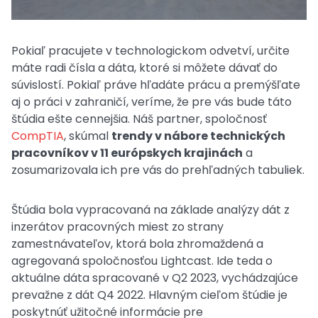
Pokiaľ pracujete v technologickom odvetví, určite
máte radi čísla a dáta, ktoré si môžete dávať do
súvislostí. Pokiaľ práve hľadáte prácu a premýšľate
aj o práci v zahraničí, veríme, že pre vás bude táto
štúdia ešte cennejšia. Náš partner, spoločnosť
CompTIA
, skúmal
trendy v nábore technických
pracovníkov v 11 európskych krajinách
a
zosumarizovala ich pre vás do prehľadných tabuliek.
Štúdia bola vypracovaná na základe analýzy dát z
inzerátov pracovných miest zo strany
zamestnávateľov, ktorá bola zhromaždená a
agregovaná spoločnosťou Lightcast. Ide teda o
aktuálne dáta spracované v Q2 2023, vychádzajúce
prevažne z dát Q4 2022. Hlavným cieľom štúdie je
poskytnúť užitočné informácie pre