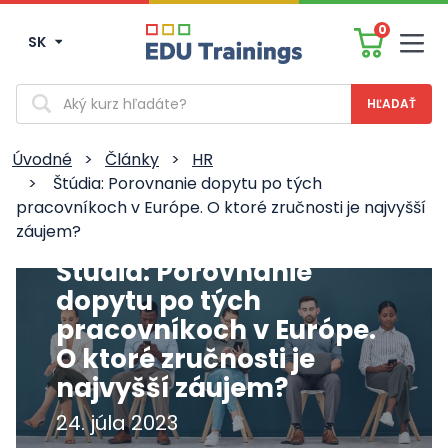
0
SK
Men
Vyhľadávanie
Úvodné
>
Články
>
HR
>
Štúdia: Porovnanie dopytu po tých
pracovníkoch v Európe. O ktoré zručnosti je najvyšší
záujem?
Štúdia: Porovnanie
dopytu po tých
pracovníkoch v Európe.
O ktoré zručnosti je
najvyšší záujem?
24. júla 2023