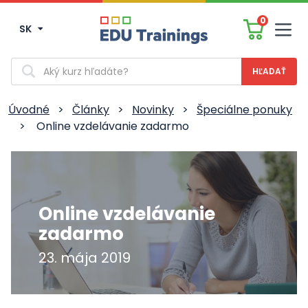
0
SK
Men
Vyhľadávanie
Úvodné
>
Články
>
Novinky
>
Špeciálne ponuky
>
Online vzdelávanie zadarmo
Online vzdelávanie
zadarmo
23. mája 2019