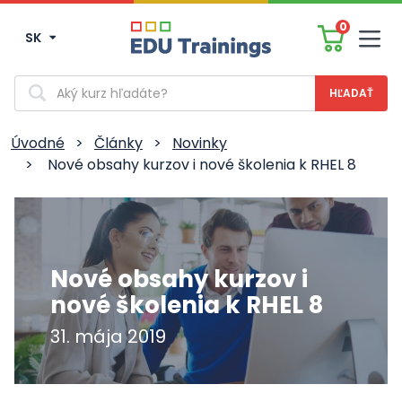
0
SK
Men
Vyhľadávanie
Úvodné
>
Články
>
Novinky
>
Nové obsahy kurzov i nové školenia k RHEL 8
Nové obsahy kurzov i
nové školenia k RHEL 8
31. mája 2019