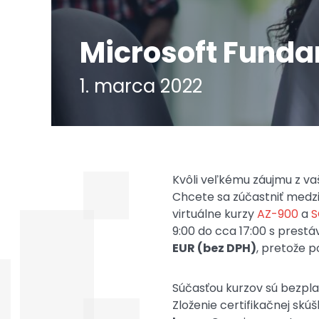
Microsoft Fundam
1. marca 2022
Kvôli veľkému záujmu z va
Chcete sa zúčastniť medzin
virtuálne kurzy
AZ-900
a
S
9:00 do cca 17:00 s prest
EUR (bez DPH)
, pretože 
Súčasťou kurzov sú bezpl
Zloženie certifikačnej skú