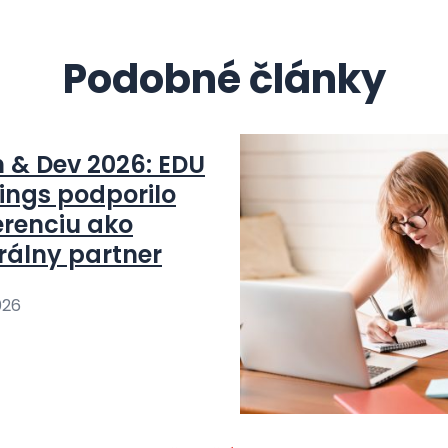
Podobné články
n & Dev 2026: EDU
ings podporilo
erenciu ako
rálny partner
026