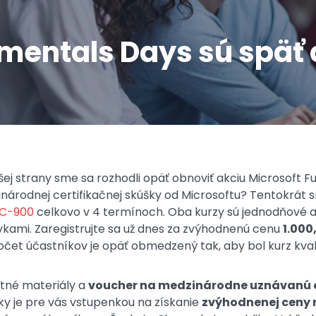
entals Days sú späť a
šej strany sme sa rozhodli opäť obnoviť akciu Microsoft 
árodnej certifikačnej skúšky od Microsoftu? Tentokrát sm
C-900
celkovo v 4 termínoch. Oba kurzy sú jednodňové a
ávkami. Zaregistrujte sa už dnes za zvýhodnenú cenu
1.000
počet účastníkov je opäť obmedzený tak, aby bol kurz kva
atné materiály a
voucher na medzinárodne uznávanú c
šky je pre vás vstupenkou na získanie
zvýhodnenej ceny 