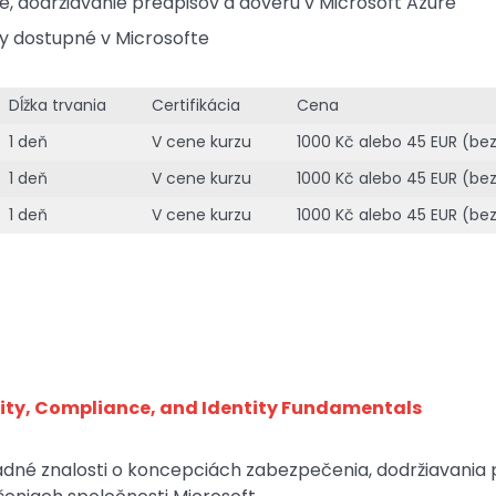
, dodržiavanie predpisov a dôveru v Microsoft Azure
 dostupné v Microsofte
Dĺžka trvania
Certifikácia
Cena
1 deň
V cene kurzu
1000 Kč alebo 45 EUR (be
1 deň
V cene kurzu
1000 Kč alebo 45 EUR (be
1 deň
V cene kurzu
1000 Kč alebo 45 EUR (be
rity, Compliance, and Identity Fundamentals
adné znalosti o koncepciách zabezpečenia, dodržiavania p