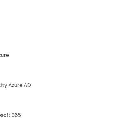
zure
tity Azure AD
osoft 365