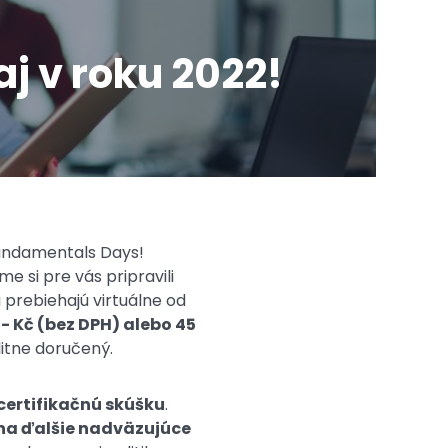
j v roku 2022!
Fundamentals Days!
e si pre vás pripravili
 prebiehajú virtuálne od
,- Kč (bez DPH) alebo 45
litne doručený.
ertifikačnú skúšku
.
na ďalšie nadväzujúce