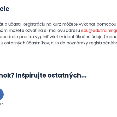
cie
ikát o učasti. Registráciu na kurz môžete vykonať pomocou
a nám môžete ozvať na e-mailovú adresu
edu@edutrainings
abudnite prosím vyplniť všetky identifikačné údaje (meno,
aj u ostatných účastníkov, a to do poznámky registračnéh
nok? Inšpirujte ostatných...
din