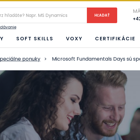
ie
MÁ
+42
adávanie
Y
SOFT SKILLS
VOXY
CERTIFIKÁCIE
peciálne ponuky
>
Microsoft Fundamentals Days sú späť