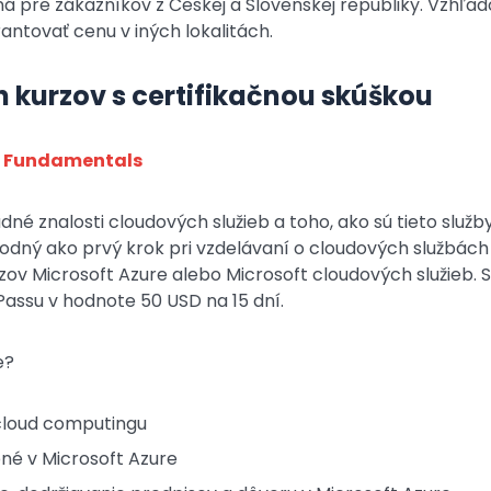
á pre zákazníkov z Českej a Slovenskej republiky. Vzhľad
antovať cenu v iných lokalitách.
 kurzov s certifikačnou skúškou
e Fundamentals
dné znalosti cloudových služieb a toho, ako sú tieto služ
vhodný ako prvý krok pri vzdelávaní o cloudových službách
ov Microsoft Azure alebo Microsoft cloudových služieb. S
Passu v hodnote 50 USD na 15 dní.
e?
loud computingu
né v Microsoft Azure