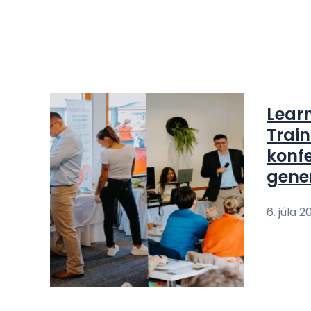
Lear
Train
konf
gene
6. júla 2