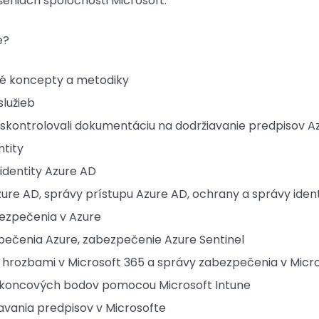
šeniach spoločnosti Microsoft.
e?
é koncepty a metodiky
služieb
 a skontrolovali dokumentáciu na dodržiavanie predpisov A
tity
 identity Azure AD
ure AD, správy prístupu Azure AD, ochrany a správy iden
ezpečenia v Azure
pečenia Azure, zabezpečenie Azure Sentinel
 hrozbami v Microsoft 365 a správy zabezpečenia v Micr
 koncových bodov pomocou Microsoft Intune
avania predpisov v Microsofte