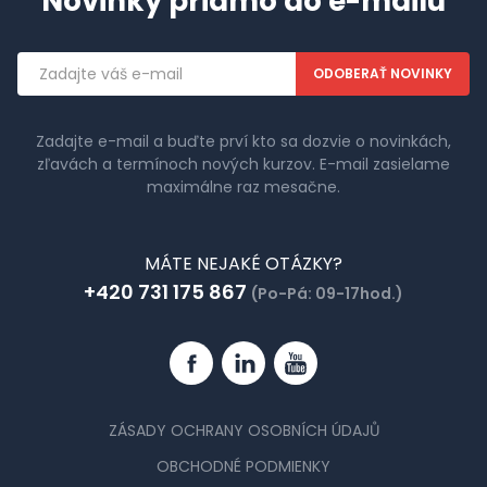
Novinky priamo do e-mailu
Emailová
adresa
Zadajte e-mail a buďte prví kto sa dozvie o novinkách,
zľavách a termínoch nových kurzov. E-mail zasielame
maximálne raz mesačne.
MÁTE NEJAKÉ OTÁZKY?
+420 731 175 867
(Po-Pá: 09-17hod.)
Facebook
Linkedin
YouTube
ZÁSADY OCHRANY OSOBNÍCH ÚDAJŮ
OBCHODNÉ PODMIENKY