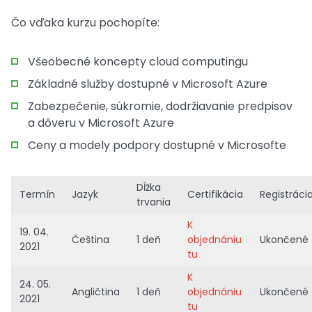
Čo vďaka kurzu pochopíte:
Všeobecné koncepty cloud computingu
Základné služby dostupné v Microsoft Azure
Zabezpečenie, súkromie, dodržiavanie predpisov
a dôveru v Microsoft Azure
Ceny a modely podpory dostupné v Microsofte
Dĺžka
Termín
Jazyk
Certifikácia
Registráci
trvania
K
19. 04.
Čeština
1 deň
objednániu
Ukončené
2021
tu
K
24. 05.
Angličtina
1 deň
objednániu
Ukončené
2021
tu