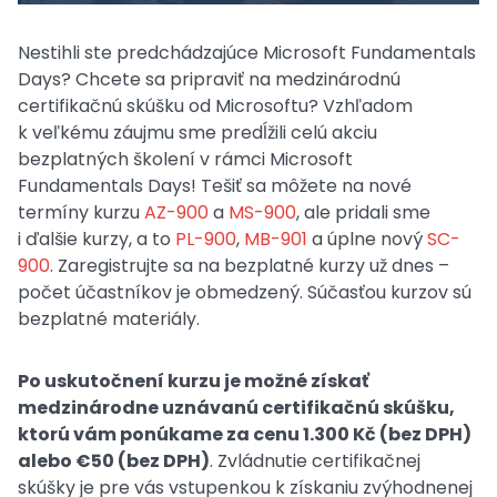
Nestihli ste predchádzajúce Microsoft Fundamentals
Days? Chcete sa pripraviť na medzinárodnú
certifikačnú skúšku od Microsoftu? Vzhľadom
k veľkému záujmu sme predĺžili celú akciu
bezplatných školení v rámci Microsoft
Fundamentals Days! Tešiť sa môžete na nové
termíny kurzu
AZ-900
a
MS-900
, ale pridali sme
i ďalšie kurzy, a to
PL-900
,
MB-901
a úplne nový
SC-
900
. Zaregistrujte sa na bezplatné kurzy už dnes –
počet účastníkov je obmedzený. Súčasťou kurzov sú
bezplatné materiály.
Po uskutočnení kurzu je možné získať
medzinárodne uznávanú certifikačnú skúšku,
ktorú vám ponúkame za cenu 1.300 Kč (bez DPH)
alebo €50 (bez DPH)
. Zvládnutie certifikačnej
skúšky je pre vás vstupenkou k získaniu zvýhodnenej