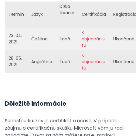
Dĺžka
trvania
Termín
Jazyk
Certifikácia
Registráci
K
23. 04.
Čeština
1 deň
objednániu
Ukončené
2021
tu
K
28. 05.
Angličtina
1 deň
objednániu
Ukončené
2021
tu
Dôležité informácie
Súčasťou kurzov je certifikát o účasti. V prípade
záujmu o certifikačnú skúšku Microsoft vám ju radi
zariadime. Ozvať sa nám môžete na e-mailovú