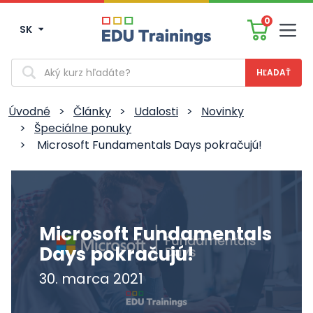
0
SK
Men
Vyhľadávanie
Úvodné
>
Články
>
Udalosti
>
Novinky
>
Špeciálne ponuky
>
Microsoft Fundamentals Days pokračujú!
Microsoft Fundamentals
Days pokračujú!
30. marca 2021