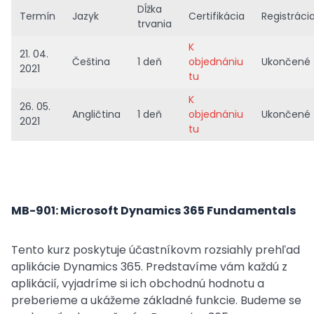
Dĺžka
Termín
Jazyk
Certifikácia
Registráci
trvania
K
21. 04.
Čeština
1 deň
objednániu
Ukončené
2021
tu
K
26. 05.
Angličtina
1 deň
objednániu
Ukončené
2021
tu
MB-901: Microsoft Dynamics 365 Fundamentals
Tento kurz poskytuje účastníkovm rozsiahly prehľad
aplikácie Dynamics 365. Predstavíme vám každú z
aplikácií, vyjadríme si ich obchodnú hodnotu a
preberieme a ukážeme základné funkcie. Budeme se