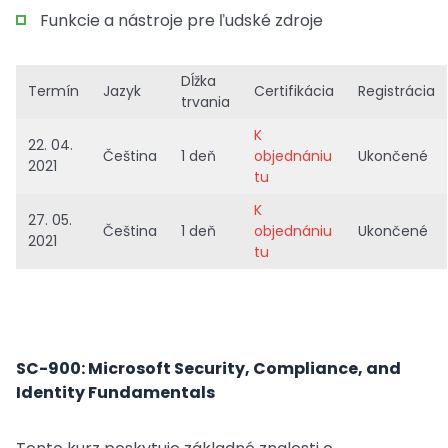
Funkcie a nástroje pre ľudské zdroje
Dĺžka
Termín
Jazyk
Certifikácia
Registrácia
trvania
K
22. 04.
Čeština
1 deň
objednániu
Ukončené
2021
tu
K
27. 05.
Čeština
1 deň
objednániu
Ukončené
2021
tu
SC-900: Microsoft Security, Compliance, and
Identity Fundamentals