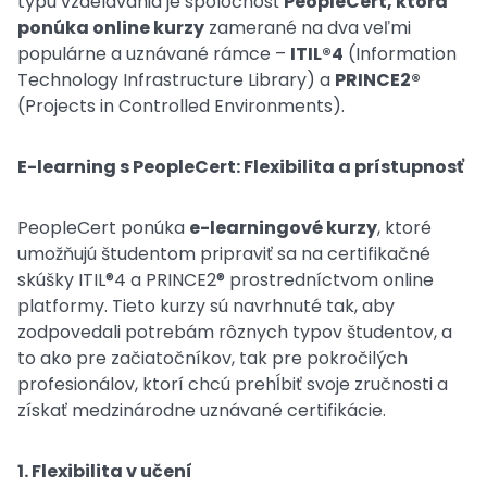
typu vzdelávania je spoločnosť
PeopleCert, ktorá
ponúka online kurzy
zamerané na dva veľmi
populárne a uznávané rámce –
ITIL®4
(Information
Technology Infrastructure Library) a
PRINCE2®
(Projects in Controlled Environments).
E-learning s PeopleCert: Flexibilita a prístupnosť
PeopleCert ponúka
e-learningové kurzy
, ktoré
umožňujú študentom pripraviť sa na certifikačné
skúšky ITIL®4 a PRINCE2® prostredníctvom online
platformy. Tieto kurzy sú navrhnuté tak, aby
zodpovedali potrebám rôznych typov študentov, a
to ako pre začiatočníkov, tak pre pokročilých
profesionálov, ktorí chcú prehĺbiť svoje zručnosti a
získať medzinárodne uznávané certifikácie.
1. Flexibilita v učení