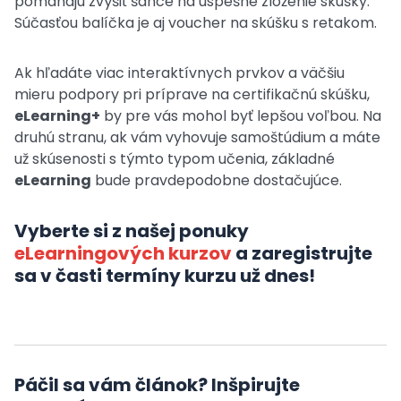
pomáhajú zvýšiť šance na úspešné zloženie skúšky.
Súčasťou balíčka je aj voucher na skúšku s retakom.
Ak hľadáte viac interaktívnych prvkov a väčšiu
mieru podpory pri príprave na certifikačnú skúšku,
eLearning+
by pre vás mohol byť lepšou voľbou. Na
druhú stranu, ak vám vyhovuje samoštúdium a máte
už skúsenosti s týmto typom učenia, základné
eLearning
bude pravdepodobne dostačujúce.
Vyberte si z našej ponuky
eLearningových kurzov
a zaregistrujte
sa v časti termíny kurzu už dnes!
Páčil sa vám článok? Inšpirujte