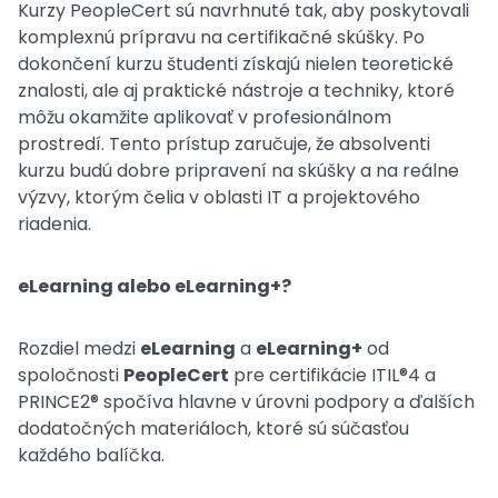
Kurzy PeopleCert sú navrhnuté tak, aby poskytovali
komplexnú prípravu na certifikačné skúšky. Po
dokončení kurzu študenti získajú nielen teoretické
znalosti, ale aj praktické nástroje a techniky, ktoré
môžu okamžite aplikovať v profesionálnom
prostredí. Tento prístup zaručuje, že absolventi
kurzu budú dobre pripravení na skúšky a na reálne
výzvy, ktorým čelia v oblasti IT a projektového
riadenia.
eLearning alebo eLearning+?
Rozdiel medzi
eLearning
a
eLearning+
od
spoločnosti
PeopleCert
pre certifikácie ITIL®4 a
PRINCE2® spočíva hlavne v úrovni podpory a ďalších
dodatočných materiáloch, ktoré sú súčasťou
každého balíčka.