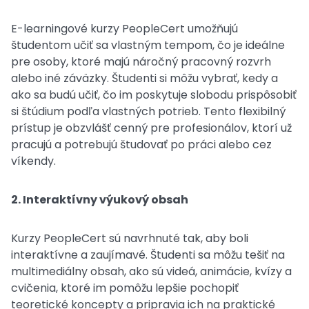
E-learningové kurzy PeopleCert umožňujú
študentom učiť sa vlastným tempom, čo je ideálne
pre osoby, ktoré majú náročný pracovný rozvrh
alebo iné záväzky. Študenti si môžu vybrať, kedy a
ako sa budú učiť, čo im poskytuje slobodu prispôsobiť
si štúdium podľa vlastných potrieb. Tento flexibilný
prístup je obzvlášť cenný pre profesionálov, ktorí už
pracujú a potrebujú študovať po práci alebo cez
víkendy.
2. Interaktívny výukový obsah
Kurzy PeopleCert sú navrhnuté tak, aby boli
interaktívne a zaujímavé. Študenti sa môžu tešiť na
multimediálny obsah, ako sú videá, animácie, kvízy a
cvičenia, ktoré im pomôžu lepšie pochopiť
teoretické koncepty a pripravia ich na praktické