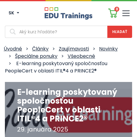
0
SK
Men
Vyhľadávanie
Úvodné
>
Články
>
Zaujímavosti
>
Novinky
>
Špeciálne ponuky
>
Všeobecné
>
E-learning poskytovaný spoločnosťou
PeopleCert v oblasti ITIL®4 a PRINCE2®
E-learning poskytovaný
spoločnosťou
PeopleCert v oblasti
ITIL®4 a PRINCE2®
29. januára 2025