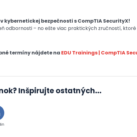
 v kybernetickej bezpečnosti s CompTIA SecurityX!
ň odbornosti – no ešte viac praktických zručností, ktoré 
upné termíny nájdete na
EDU Trainings | CompTIA Sec
nok? Inšpirujte ostatných...
din