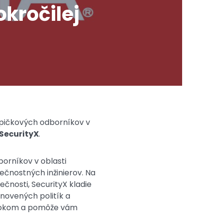
kročilej
 špičkových odborníkov v
SecurityX
.
borníkov v oblasti
čnostných inžinierov. Na
čnosti, SecurityX kladie
novených politík a
okrokom a pomôže vám