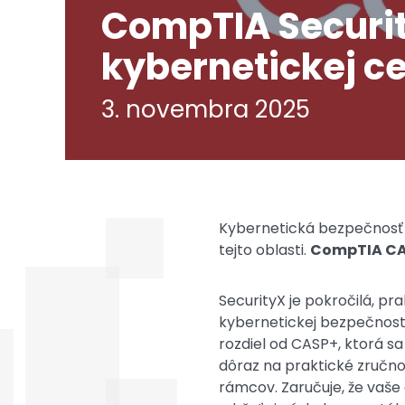
CompTIA Securit
kybernetickej ce
3. novembra 2025
Kybernetická bezpečnosť s
tejto oblasti.
CompTIA C
SecurityX je pokročilá, pr
kybernetickej bezpečnost
rozdiel od CASP+, ktorá s
dôraz na praktické zručno
rámcov. Zaručuje, že vaš