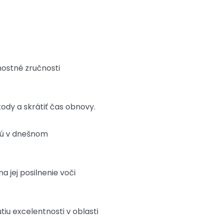
ostné zručnosti
kody a skrátiť čas obnovy.
 sú v dnešnom
 jej posilnenie voči
tiu excelentnosti v oblasti