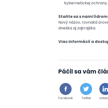
kybernetickej ochrany.
Staňte sa s nami lídrom
Nový názov, rovnaká úrove
dneška aj zajtrajška.
Viac informácií a dost
Páčil sa vám člá
Facebook
Twitter
Linke