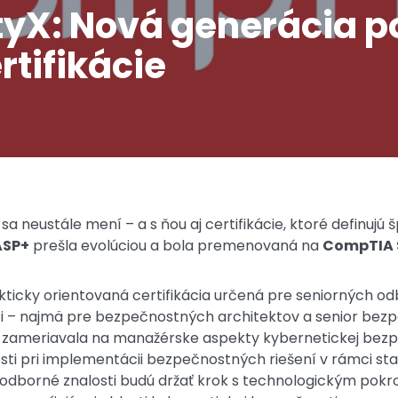
yX: Nová generácia po
rtifikácie
a neustále mení – a s ňou aj certifikácie, ktoré definujú
ASP+
prešla evolúciou a bola premenovaná na
CompTIA 
akticky orientovaná certifikácia určená pre seniorných od
i – najmä pre bezpečnostných architektov a senior bezpe
a zameriavala na manažérske aspekty kybernetickej bezpe
sti pri implementácii bezpečnostných riešení v rámci sta
e odborné znalosti budú držať krok s technologickým p