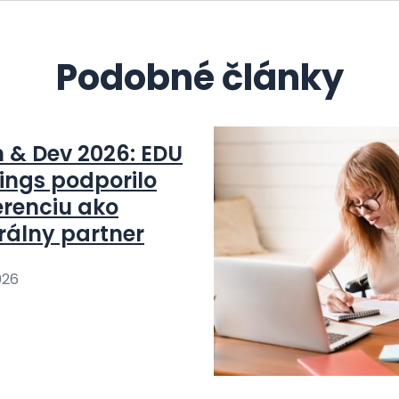
Podobné články
n & Dev 2026: EDU
ings podporilo
erenciu ako
rálny partner
026