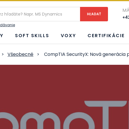
ie
MÁ
+42
adávanie
Y
SOFT SKILLS
VOXY
CERTIFIKÁCIE
>
Všeobecné
>
CompTIA SecurityX: Nová generácia pok