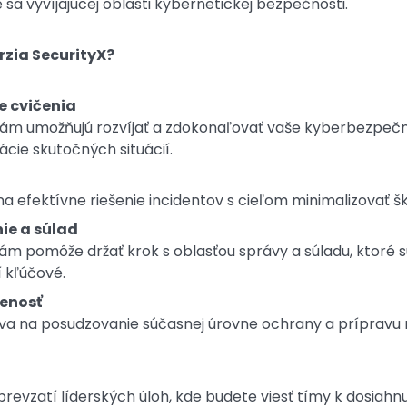
e sa vyvíjajúcej oblasti kybernetickej bezpečnosti.
rzia SecurityX?
e cvičenia
vám umožňujú rozvíjať a zdokonaľovať vaše kyberbezpečn
cie skutočných situácií.
y
na efektívne riešenie incidentov s cieľom minimalizovať š
ie a súlad
 vám pomôže držať krok s oblasťou správy a súladu, ktoré
 kľúčové.
venosť
va na posudzovanie súčasnej úrovne ochrany a prípravu na
 prevzatí líderských úloh, kde budete viesť tímy k dosiahnu