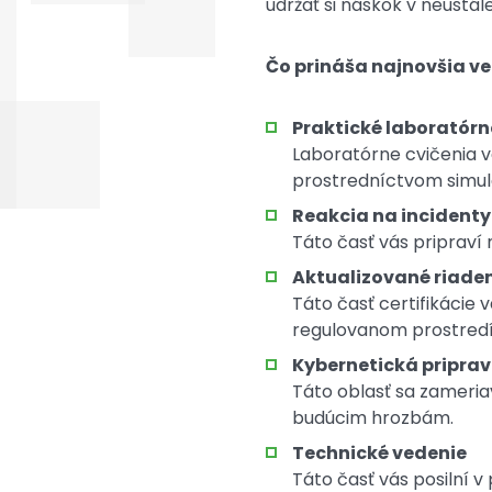
udržať si náskok v neustál
Čo prináša najnovšia ve
Praktické laboratórn
Laboratórne cvičenia 
prostredníctvom simulá
Reakcia na incident
Táto časť vás pripraví 
Aktualizované riaden
Táto časť certifikácie
regulovanom prostredí
Kybernetická pripra
Táto oblasť sa zameria
budúcim hrozbám.
Technické vedenie
Táto časť vás posilní v