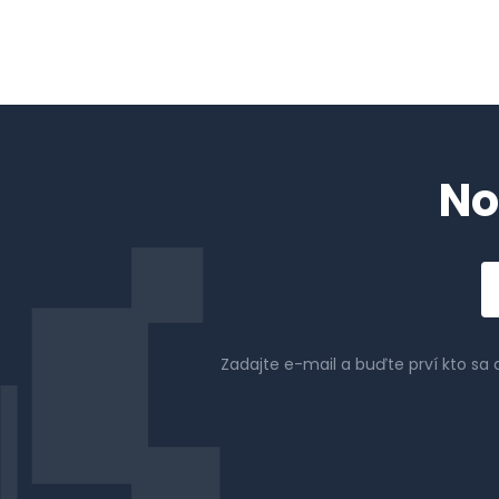
No
Em
a
Zadajte e-mail a buďte prví kto sa