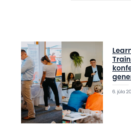
Lear
Train
konf
gene
6. júla 2