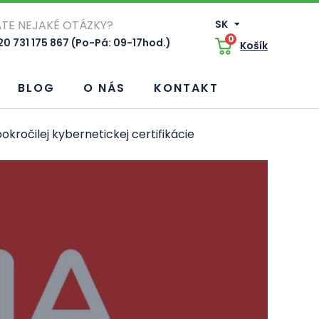
TE NEJAKÉ OTÁZKY?
SK
0
0 731 175 867 (Po-Pá: 09-17hod.)
Košík
BLOG
O NÁS
KONTAKT
ročilej kybernetickej certifikácie